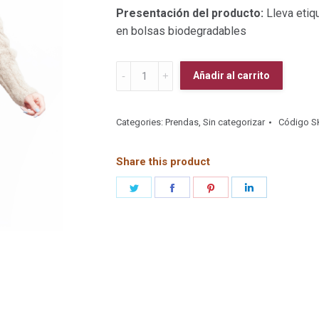
Presentación del producto:
Lleva etiq
en bolsas biodegradables
Chompon
Añadir al carrito
Kayla
quantity
Categories:
Prendas
,
Sin categorizar
Código S
Share this product
Share
Share
Share
Share
on
on
on
on
Twitter
Facebook
Pinterest
LinkedIn