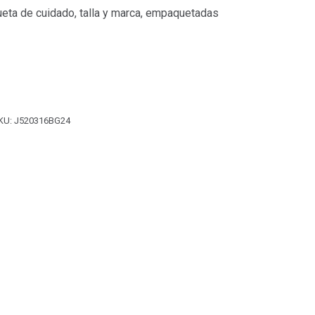
ueta de cuidado, talla y marca, empaquetadas
KU:
J520316BG24