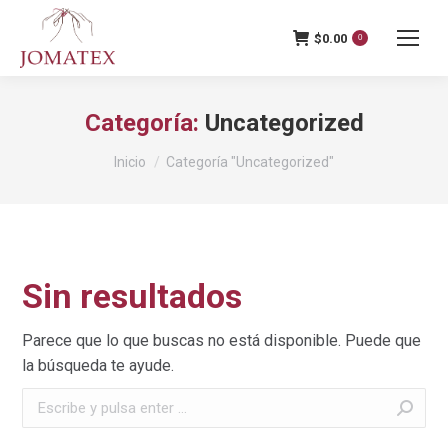
$
0.00
0
Categoría:
Uncategorized
Estás aquí:
Inicio
Categoría "Uncategorized"
Sin resultados
Parece que lo que buscas no está disponible. Puede que
la búsqueda te ayude.
Buscar: